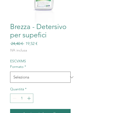
Brezza - Detersivo
per supefici
Prezzo
Prezzo
 24,40 € 
19,52 €
regolare
scontato
IVA inclusa
ESCVXMS
Formato
*
Quantità
*