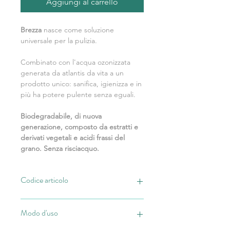
Aggiungi al carrello
Brezza
nasce come soluzione
universale per la pulizia.
Combinato con l'acqua ozonizzata
generata da atlantis da vita a un
prodotto unico: sanifica, igienizza e in
più ha potere pulente senza eguali.
Biodegradabile, di nuova
generazione, composto da estratti e
derivati vegetali e acidi frassi del
grano. Senza risciacquo.
Codice articolo
CPB
Modo d'uso